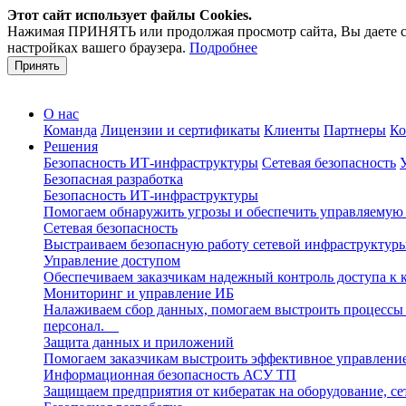
Этот сайт использует файлы Cookies.
Нажимая ПРИНЯТЬ или продолжая просмотр сайта, Вы даете свое
настройках вашего браузера.
Подробнее
Принять
О нас
Команда
Лицензии и сертификаты
Клиенты
Партнеры
Ко
Решения
Безопасность ИТ-инфраструктуры
Сетевая безопасность
Безопасная разработка
Безопасность ИТ-инфраструктуры
Помогаем обнаружить угрозы и обеспечить управляемую 
Сетевая безопасность
Выстраиваем безопасную работу сетевой инфраструктуры
Управление доступом
Обеспечиваем заказчикам надежный контроль доступа к 
Мониторинг и управление ИБ
Налаживаем сбор данных, помогаем выстроить процессы 
персонал.
Защита данных и приложений
Помогаем заказчикам выстроить эффективное управление
Информационная безопасность АСУ ТП
Защищаем предприятия от кибератак на оборудование, 