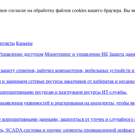
 согласие на обработку файлов cookies вашего браузера. Вы мо
нтакты
Карьера
Управление доступом
Мониторинг и управление ИБ
Защита дан
защиту серверов, рабочих компьютеров, мобильных устройств и
 и защищаем сетевые ресурсы заказчиков от кибератак и несанк
корпоративными ресурсам и разгружаем ресурсы ИТ-службы.
выявления уязвимостей и реагирования на инциденты, чтобы ми
 корпоративными данными, защититься от утечек и случайного
сеть, SCADA-системы и прочие элементы промышленной инфраст