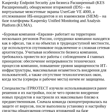
Kaspersky Endpoint Security для бизнеса Расширенный (KES
Расширенный), обнаружение вторжений (IDS) – на
виртуальные межсетевые экраны UserGate VE 4000, а
отслеживание ИБ-инцидентов и их взаимосвязи (SIEM) – на
базе платформы Kaspersky Unified Monitoring and Analysis
Platform (KUMA).
«Буровая компания «Евразия» работает на территории
нескольких регионов России, сотрудники компании находятся
как в офисах, так и на объектах в труднодоступной местности,
где используется спутниковое подключение и сложная сетевая
архитектура. Учитывая особенности бизнеса компании,
требовалось провести все работы с соблюдением 4 главных
принципов: обеспечение непрерывности технических
процессов компании, повышение уровня защищенности ИТ-
инфраструктуры, максимальная незаметность внедрения для
пользователей, а также отсутствие технологических окон,
когда хосты (серверы и рабочие места) ничем не защищены.
Специалисты iTPROTECT изучили использовавшиеся ранее
решения и их настройки, после чего провели внедрение
новых продуктов и настроили их максимально близко к
предшественникам. Сначала команда сконцентрировалась на
защите от вирусов, после выполнила установку и настройку
средства обнаружения сетевых вторжений на базе