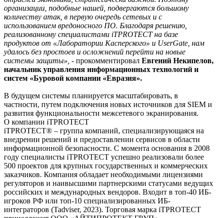
организации, подобные нашей, подвергаются большому
количеству атак, в первую очередь сетевых и с
использованием вредоносного ПО. Благодаря решению,
реализованному специалистами iTPROTECT на базе
продуктов от «Лаборатории Касперского» и UserGate, нам
удалось без простоев и осложнений перейти на новые
системы защиты»,
- прокомментировал
Евгений Некипелов,
начальник управления информационных технологий и
систем «Буровой компании «Евразия».
В будущем системы планируется масштабировать, в
частности, путем подключения новых источников для SIEM и
развития функциональности межсетевого экранирования.
О компании iTPROTECT
iTPROTECT® – группа компаний, специализирующаяся на
внедрении решений и предоставлении сервисов в области
информационной безопасности. С момента основания в 2008
году специалисты iTPROTECT успешно реализовали более
500 проектов для крупных государственных и коммерческих
заказчиков. Компания обладает необходимыми лицензиями
регуляторов и наивысшими партнерскими статусами ведущих
российских и международных вендоров. Входит в топ-40 ИБ-
игроков РФ или топ-10 специализированных ИБ-
интеграторов (Tadviser, 2023). Торговая марка iTPROTECT