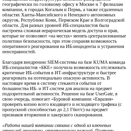
географически по головному офису в Москве и 7 филиалам
компании, в городах Когалым и Пермь, а также отдаленных
областях Ханты-Мансийского и Ненецкого автономных
округов, Республике Коми, Пермском Крае и Волгоградской
области. Для разных уровней ИБ-специалистов была
настроена сложная иерархическая модель доступа и прав,
которые не позволяют «на местах» менять централизованные
политики безопасности, при этом сохраняя возможность
оперативного реагирования на ИБ-инциденты и устранения
неисправностей.
Благодаря внедрению SIEM-системы на базе KUMA команда
ИБ-специалистов «БКЕ» получила возможность отслеживать
критичные ИБ-события в ИТ-инфраструктуре и быстрее
реагировать на потенциально опасную активность. В
настоящее время в систему стекаются события от
большинства ИБ- и ИТ-систем для анализа на предмет
подозрительной активности. Решение на базе UserGate, в
свою очередь, помогает «Буровой компании «Евразия»
проверять копию всего входящего и исходящего трафика (с
пропускной способностью до 2,1 Гбит/с) на предмет
признаков вторжения и хакерского сканирования.
«Работа нашей компании связана с одной из ключевых
отраслей экономики, стратегически важной. Поэтому