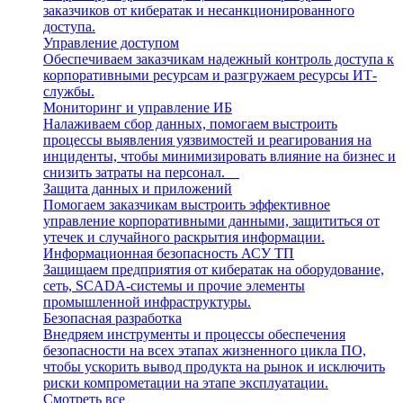
заказчиков от кибератак и несанкционированного
доступа.
Управление доступом
Обеспечиваем заказчикам надежный контроль доступа к
корпоративными ресурсам и разгружаем ресурсы ИТ-
службы.
Мониторинг и управление ИБ
Налаживаем сбор данных, помогаем выстроить
процессы выявления уязвимостей и реагирования на
инциденты, чтобы минимизировать влияние на бизнес и
снизить затраты на персонал.
Защита данных и приложений
Помогаем заказчикам выстроить эффективное
управление корпоративными данными, защититься от
утечек и случайного раскрытия информации.
Информационная безопасность АСУ ТП
Защищаем предприятия от кибератак на оборудование,
сеть, SCADA-системы и прочие элементы
промышленной инфраструктуры.
Безопасная разработка
Внедряем инструменты и процессы обеспечения
безопасности на всех этапах жизненного цикла ПО,
чтобы ускорить вывод продукта на рынок и исключить
риски компрометации на этапе эксплуатации.
Смотреть все