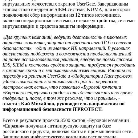
виртуальных межсетевых экранов UserGate. Завершающим
этапом стало внедрение SIEM-системы KUMA, для которой
подключили сбор информации из 12 типов источников,
включая операционные системы, сетевые устройства, системы
виртуализации и средства защиты информации.
«Для крупных компаний, ведущих деятельность в ключевых
отраслях экономики, защита от вредоносного ПО и сетевая
безопасность – одни из главных ИБ-направлений. В условиях
отсутствия поддержки и возможности продления лицензий
на ранее использовавшиеся решения, внедрение новых систем
IDS, SIEM и хостовых средств защиты требуется проводить
в сжатые сроки и с минимальными изменениями. Работы по
переходу на решения UserGate и «Лаборатории Касперского»
удалось выполнить в оптимальный срок и с переносом
настроек «как есть», что позволило «Буровой компании
«Евразия» непрерывно продолжать деятельность и во время
внедрения, и после, в том же режиме, что и раньше»
, -
отметил
Кай Михайлов, руководитель направления по
информационной безопасности iTPROTECT.
Всего в результате проекта 3500 хостов «Буровой компании
«Евразия» получили антивирусную защиту на базе
российского продукта, включая хосты в промышленной сети.
Защищенная инфраструктура компании распределена