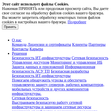
Этот сайт использует файлы Cookies.
Нажимая ПРИНЯТЬ или продолжая просмотр сайта, Вы даете
свое согласие на обработку файлов cookies вашего браузера.
Вы можете запретить обработку некоторых типов файлов
cookies в настройках вашего браузера.
Подробнее
Принять
О нас
Команда
Лицензии и сертификаты
Клиенты
Партнеры
Контакты
Карьера
Решения
Безопасность ИТ-инфраструктуры
Сетевая безопасность
Управление доступом
Мониторинг и управление ИБ
Защита данных и приложений
Информационная
безопасность АСУ ТП
Безопасная разработка
Безопасность ИТ-инфраструктуры
Помогаем обнаружить угрозы и обеспечить
управляемую защиту серверов, рабочих компьютеров,
мобильных устройств и других компонентов
инфраструктуры.
Сетевая безопасность
Выстраиваем безопасную работу сетевой
инфраструктуры и защищаем сетевые ресурсы