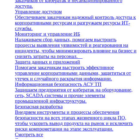
заказчиков от кибератак и несанкционированного
доступа.
Управление доступом
Обеспечиваем заказчикам надежный контроль доступа к
корпоративными ресурсам и разгружаем ресурсы ИТ-
службы.
Мониторинг и управление ИБ
Налаживаем сбор данных, помогаем выстроить
процессы выявления уязвимостей и реагирования на
инциденты, чтобы минимизировать влияние на бизнес и
снизить затраты на персонал.
Защита данных и приложений
Помогаем заказчикам выстроить эффективное
управление корпоративными данными, защититься от
утечек и случайного раскрытия информации.
Информационная безопасность АСУ ТП
Защищаем предприятия от кибератак на оборудование,
сеть, SCADA-системы и прочие элементы
промышленной инфраструктуры.
Безопасная разработка
Внедряем инструменты и процессы обеспечения
безопасности на всех этапах жизненного цикла ПО,
чтобы ускорить вывод продукта на рынок и исключить
риски компрометации на этапе эксплуатации.
Смотреть все