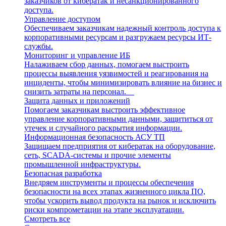
заказчиков от кибератак и несанкционированного
доступа.
Управление доступом
Обеспечиваем заказчикам надежный контроль доступа к
корпоративными ресурсам и разгружаем ресурсы ИТ-
службы.
Мониторинг и управление ИБ
Налаживаем сбор данных, помогаем выстроить
процессы выявления уязвимостей и реагирования на
инциденты, чтобы минимизировать влияние на бизнес и
снизить затраты на персонал.
Защита данных и приложений
Помогаем заказчикам выстроить эффективное
управление корпоративными данными, защититься от
утечек и случайного раскрытия информации.
Информационная безопасность АСУ ТП
Защищаем предприятия от кибератак на оборудование,
сеть, SCADA-системы и прочие элементы
промышленной инфраструктуры.
Безопасная разработка
Внедряем инструменты и процессы обеспечения
безопасности на всех этапах жизненного цикла ПО,
чтобы ускорить вывод продукта на рынок и исключить
риски компрометации на этапе эксплуатации.
Смотреть все