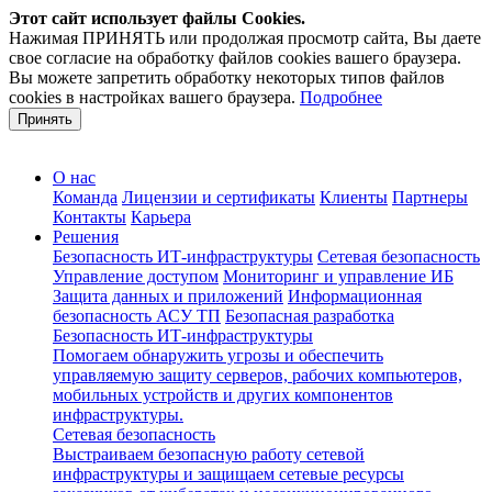
Этот сайт использует файлы Cookies.
Нажимая ПРИНЯТЬ или продолжая просмотр сайта, Вы даете
свое согласие на обработку файлов cookies вашего браузера.
Вы можете запретить обработку некоторых типов файлов
cookies в настройках вашего браузера.
Подробнее
Принять
О нас
Команда
Лицензии и сертификаты
Клиенты
Партнеры
Контакты
Карьера
Решения
Безопасность ИТ-инфраструктуры
Сетевая безопасность
Управление доступом
Мониторинг и управление ИБ
Защита данных и приложений
Информационная
безопасность АСУ ТП
Безопасная разработка
Безопасность ИТ-инфраструктуры
Помогаем обнаружить угрозы и обеспечить
управляемую защиту серверов, рабочих компьютеров,
мобильных устройств и других компонентов
инфраструктуры.
Сетевая безопасность
Выстраиваем безопасную работу сетевой
инфраструктуры и защищаем сетевые ресурсы