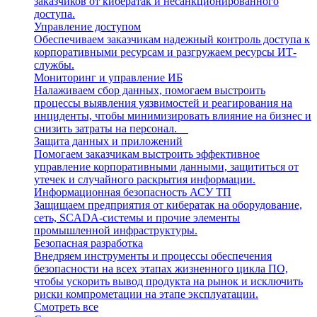
заказчиков от кибератак и несанкционированного
доступа.
Управление доступом
Обеспечиваем заказчикам надежный контроль доступа к
корпоративными ресурсам и разгружаем ресурсы ИТ-
службы.
Мониторинг и управление ИБ
Налаживаем сбор данных, помогаем выстроить
процессы выявления уязвимостей и реагирования на
инциденты, чтобы минимизировать влияние на бизнес и
снизить затраты на персонал.
Защита данных и приложений
Помогаем заказчикам выстроить эффективное
управление корпоративными данными, защититься от
утечек и случайного раскрытия информации.
Информационная безопасность АСУ ТП
Защищаем предприятия от кибератак на оборудование,
сеть, SCADA-системы и прочие элементы
промышленной инфраструктуры.
Безопасная разработка
Внедряем инструменты и процессы обеспечения
безопасности на всех этапах жизненного цикла ПО,
чтобы ускорить вывод продукта на рынок и исключить
риски компрометации на этапе эксплуатации.
Смотреть все