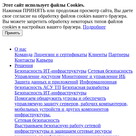
Этот сайт использует файлы Cookies.
Нажимая ПРИНЯТЬ или продолжая просмотр сайта, Вы даете
свое согласие на обработку файлов cookies вашего браузера.
Вы можете запретить обработку некоторых типов файлов
cookies в настройках вашего браузера.
Подробнее
Принять
О нас
Команда
Лицензии и сертификаты
Клиенты
Партнеры
Контакты
Карьера
Решения
Безопасность ИТ-инфраструктуры
Сетевая безопасность
Управление доступом
Мониторинг и управление ИБ
Защита данных и приложений
Информационная
безопасность АСУ ТП
Безопасная разработка
Безопасность ИТ-инфраструктуры
Помогаем обнаружить угрозы и обеспечить
управляемую защиту серверов, рабочих компьютеров,
мобильных устройств и других компонентов
инфраструктуры.
Сетевая безопасность
Выстраиваем безопасную работу сетевой
инфраструктуры и защищаем сетевые ресурсы