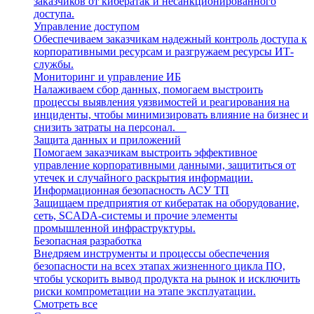
заказчиков от кибератак и несанкционированного
доступа.
Управление доступом
Обеспечиваем заказчикам надежный контроль доступа к
корпоративными ресурсам и разгружаем ресурсы ИТ-
службы.
Мониторинг и управление ИБ
Налаживаем сбор данных, помогаем выстроить
процессы выявления уязвимостей и реагирования на
инциденты, чтобы минимизировать влияние на бизнес и
снизить затраты на персонал.
Защита данных и приложений
Помогаем заказчикам выстроить эффективное
управление корпоративными данными, защититься от
утечек и случайного раскрытия информации.
Информационная безопасность АСУ ТП
Защищаем предприятия от кибератак на оборудование,
сеть, SCADA-системы и прочие элементы
промышленной инфраструктуры.
Безопасная разработка
Внедряем инструменты и процессы обеспечения
безопасности на всех этапах жизненного цикла ПО,
чтобы ускорить вывод продукта на рынок и исключить
риски компрометации на этапе эксплуатации.
Смотреть все