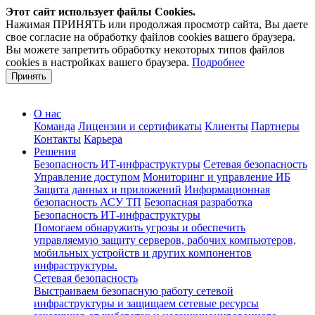
Этот сайт использует файлы Cookies.
Нажимая ПРИНЯТЬ или продолжая просмотр сайта, Вы даете
свое согласие на обработку файлов cookies вашего браузера.
Вы можете запретить обработку некоторых типов файлов
cookies в настройках вашего браузера.
Подробнее
Принять
О нас
Команда
Лицензии и сертификаты
Клиенты
Партнеры
Контакты
Карьера
Решения
Безопасность ИТ-инфраструктуры
Сетевая безопасность
Управление доступом
Мониторинг и управление ИБ
Защита данных и приложений
Информационная
безопасность АСУ ТП
Безопасная разработка
Безопасность ИТ-инфраструктуры
Помогаем обнаружить угрозы и обеспечить
управляемую защиту серверов, рабочих компьютеров,
мобильных устройств и других компонентов
инфраструктуры.
Сетевая безопасность
Выстраиваем безопасную работу сетевой
инфраструктуры и защищаем сетевые ресурсы