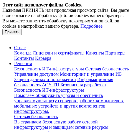
Этот сайт использует файлы Cookies.
Нажимая ПРИНЯТЬ или продолжая просмотр сайта, Вы даете
свое согласие на обработку файлов cookies вашего браузера.
Вы можете запретить обработку некоторых типов файлов
cookies в настройках вашего браузера.
Подробнее
Принять
О нас
Команда
Лицензии и сертификаты
Клиенты
Партнеры
Контакты
Карьера
Решения
Безопасность ИТ-инфраструктуры
Сетевая безопасность
Управление доступом
Мониторинг и управление ИБ
Защита данных и приложений
Информационная
безопасность АСУ ТП
Безопасная разработка
Безопасность ИТ-инфраструктуры
Помогаем обнаружить угрозы и обеспечить
управляемую защиту серверов, рабочих компьютеров,
мобильных устройств и других компонентов
инфраструктуры.
Сетевая безопасность
Выстраиваем безопасную работу сетевой
инфраструктуры и защищаем сетевые ресурсы