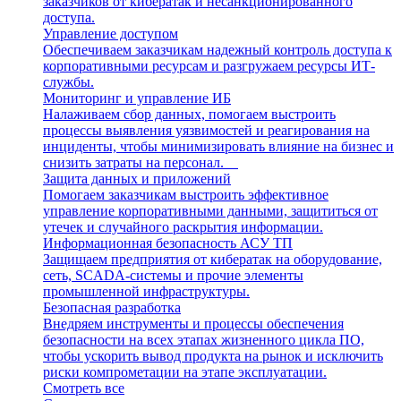
заказчиков от кибератак и несанкционированного
доступа.
Управление доступом
Обеспечиваем заказчикам надежный контроль доступа к
корпоративными ресурсам и разгружаем ресурсы ИТ-
службы.
Мониторинг и управление ИБ
Налаживаем сбор данных, помогаем выстроить
процессы выявления уязвимостей и реагирования на
инциденты, чтобы минимизировать влияние на бизнес и
снизить затраты на персонал.
Защита данных и приложений
Помогаем заказчикам выстроить эффективное
управление корпоративными данными, защититься от
утечек и случайного раскрытия информации.
Информационная безопасность АСУ ТП
Защищаем предприятия от кибератак на оборудование,
сеть, SCADA-системы и прочие элементы
промышленной инфраструктуры.
Безопасная разработка
Внедряем инструменты и процессы обеспечения
безопасности на всех этапах жизненного цикла ПО,
чтобы ускорить вывод продукта на рынок и исключить
риски компрометации на этапе эксплуатации.
Смотреть все