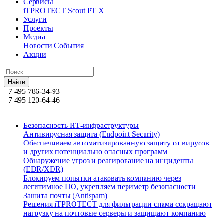
Сервисы
iTPROTECT Scout
PT X
Услуги
Проекты
Медиа
Новости
События
Акции
+7 495 786-34-93
+7 495 120-64-46
Безопасность ИТ-инфраструктуры
Антивирусная защита (Endpoint Security)
Обеспечиваем автоматизированную защиту от вирусов
и других потенциально опасных программ
Обнаружение угроз и реагирование на инциденты
(EDR/XDR)
Блокируем попытки атаковать компанию через
легитимное ПО, укрепляем периметр безопасности
Защита почты (Antispam)
Решения iTPROTECT для фильтрации спама сокращают
нагрузку на почтовые серверы и защищают компанию