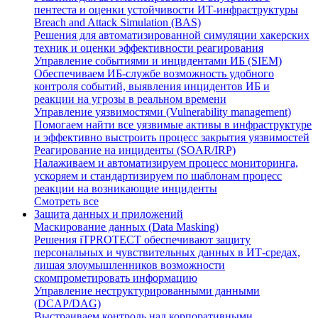
пентеста и оценки устойчивости ИТ-инфраструктуры
Breach and Attack Simulation (BAS)
Решения для автоматизированной симуляции хакерских
техник и оценки эффективности реагирования
Управление событиями и инцидентами ИБ (SIEM)
Обеспечиваем ИБ-службе возможность удобного
контроля событий, выявления инцидентов ИБ и
реакции на угрозы в реальном времени
Управление уязвимостями (Vulnerability management)
Помогаем найти все уязвимые активы в инфраструктуре
и эффективно выстроить процесс закрытия уязвимостей
Реагирование на инциденты (SOAR/IRP)
Налаживаем и автоматизируем процесс мониторинга,
ускоряем и стандартизируем по шаблонам процесс
реакции на возникающие инциденты
Смотреть все
Защита данных и приложений
Маскирование данных (Data Masking)
Решения iTPROTECT обеспечивают защиту
персональных и чувствительных данных в ИТ-средах,
лишая злоумышленников возможности
скомпрометировать информацию
Управление неструктурированными данными
(DCAP/DAG)
Выстраиваем контроль над корпоративными