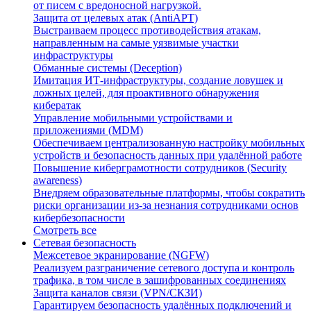
от писем с вредоносной нагрузкой.
Защита от целевых атак (AntiAPT)
Выстраиваем процесс противодействия атакам,
направленным на самые уязвимые участки
инфраструктуры
Обманные системы (Deception)
Имитация ИТ-инфраструктуры, создание ловушек и
ложных целей, для проактивного обнаружения
кибератак
Управление мобильными устройствами и
приложениями (MDM)
Обеспечиваем централизованную настройку мобильных
устройств и безопасность данных при удалённой работе
Повышение киберграмотности сотрудников (Security
awareness)
Внедряем образовательные платформы, чтобы сократить
риски организации из-за незнания сотрудниками основ
кибербезопасности
Смотреть все
Сетевая безопасность
Межсетевое экранирование (NGFW)
Реализуем разграничение сетевого доступа и контроль
трафика, в том числе в зашифрованных соединениях
Защита каналов связи (VPN/СКЗИ)
Гарантируем безопасность удалённых подключений и