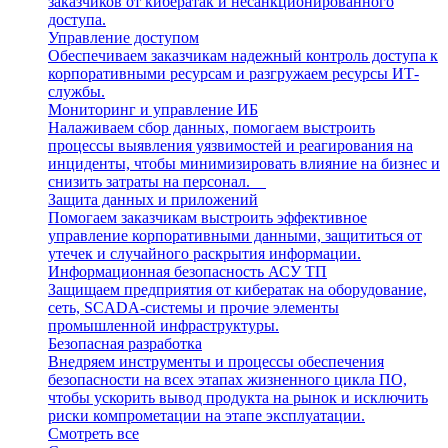
заказчиков от кибератак и несанкционированного
доступа.
Управление доступом
Обеспечиваем заказчикам надежный контроль доступа к
корпоративными ресурсам и разгружаем ресурсы ИТ-
службы.
Мониторинг и управление ИБ
Налаживаем сбор данных, помогаем выстроить
процессы выявления уязвимостей и реагирования на
инциденты, чтобы минимизировать влияние на бизнес и
снизить затраты на персонал.
Защита данных и приложений
Помогаем заказчикам выстроить эффективное
управление корпоративными данными, защититься от
утечек и случайного раскрытия информации.
Информационная безопасность АСУ ТП
Защищаем предприятия от кибератак на оборудование,
сеть, SCADA-системы и прочие элементы
промышленной инфраструктуры.
Безопасная разработка
Внедряем инструменты и процессы обеспечения
безопасности на всех этапах жизненного цикла ПО,
чтобы ускорить вывод продукта на рынок и исключить
риски компрометации на этапе эксплуатации.
Смотреть все