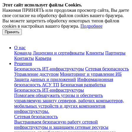
Этот сайт использует файлы Cookies.
Нажимая ПРИНЯТЬ или продолжая просмотр сайта, Вы даете
свое согласие на обработку файлов cookies вашего браузера.
Вы можете запретить обработку некоторых типов файлов
cookies в настройках вашего браузера.
Подробнее
Принять
О нас
Команда
Лицензии и сертификаты
Клиенты
Партнеры
Контакты
Карьера
Решения
Безопасность ИТ-инфраструктуры
Сетевая безопасность
Управление доступом
Мониторинг и управление ИБ
Защита данных и приложений
Информационная
безопасность АСУ ТП
Безопасная разработка
Безопасность ИТ-инфраструктуры
Помогаем обнаружить угрозы и обеспечить
управляемую защиту серверов, рабочих компьютеров,
мобильных устройств и других компонентов
инфраструктуры.
Сетевая безопасность
Выстраиваем безопасную работу сетевой
инфраструктуры и защищаем сетевые ресурсы