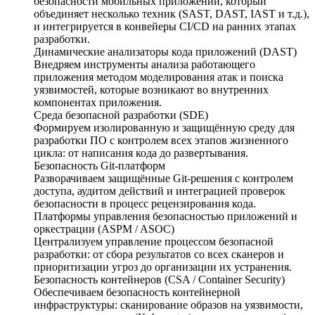
безопасности мобильных приложений, который
объединяет несколько техник (SAST, DAST, IAST и т.д.),
и интегрируется в конвейеры CI/CD на ранних этапах
разработки.
Динамические анализаторы кода приложений (DAST)
Внедряем инструменты анализа работающего
приложения методом моделирования атак и поиска
уязвимостей, которые возникают во внутренних
компонентах приложения.
Среда безопасной разработки (SDE)
Формируем изолированную и защищённую среду для
разработки ПО с контролем всех этапов жизненного
цикла: от написания кода до развертывания.
Безопасность Git-платформ
Разворачиваем защищённые Git-решения с контролем
доступа, аудитом действий и интеграцией проверок
безопасности в процесс рецензирования кода.
Платформы управления безопасностью приложений и
оркестрации (ASPM / ASOC)
Централизуем управление процессом безопасной
разработки: от сбора результатов со всех сканеров и
приоритизации угроз до организации их устранения.
Безопасность контейнеров (CSA / Container Security)
Обеспечиваем безопасность контейнерной
инфраструктуры: сканирование образов на уязвимости,