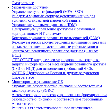
Смотреть все
Управление доступом
Управление аутентификацией (MFA, SSO)
Внедряем мультифакторную аутентификацию для
усиления стандартной парольной защиты
Управление учетными данными (IDM)
Централизуем управление доступом к различным
корпоративным ИТ-системам
Контроль привилегированных пользователей (PAM)
Блокируем риски злоупотребления излишними правами
и атак через скомпрометированные учётные записи
Защита от несанкционированного доступа (СЗИ от
НСД)
iTPROTECT внедряет сертифицированные средства
защиты информации от несанкционированного доступа
(СЗИ от НСД) для исполнения требований ФСБ,
ФСТЭК, Центробанка России и других регуляторов
Смотреть все
Мониторинг и управление ИБ
Управление безопасностью, рисками и соответствием
законодательству (SGRC)
Автоматизация процессов управления информационной
безопасностью, рисками и соответствием требованиям
Автопентест
Решения для автоматизированного внутреннего