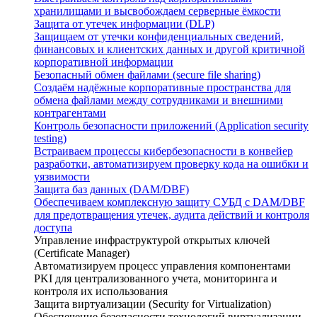
хранилищами и высвобождаем серверные ёмкости
Защита от утечек информации (DLP)
Защищаем от утечки конфиденциальных сведений,
финансовых и клиентских данных и другой критичной
корпоративной информации
Безопасный обмен файлами (secure file sharing)
Создаём надёжные корпоративные пространства для
обмена файлами между сотрудниками и внешними
контрагентами
Контроль безопасности приложений (Application security
testing)
Встраиваем процессы кибербезопасности в конвейер
разработки, автоматизируем проверку кода на ошибки и
уязвимости
Защита баз данных (DAM/DBF)
Обеспечиваем комплексную защиту СУБД с DAM/DBF
для предотвращения утечек, аудита действий и контроля
доступа
Управление инфраструктурой открытых ключей
(Certificate Manager)
Автоматизируем процесс управления компонентами
PKI для централизованного учета, мониторинга и
контроля их использования
Защита виртуализации (Security for Virtualization)
Обеспечение безопасности технологий виртуализации