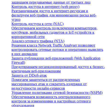
защищаем передаваемые данные от третьих лиц
Контроль доступа в интернет (web proxy)
Разграничиваем доступ к интернет-ресурсам и
фильтруем веб-трафик для минимизации риска веб-
угроз
Контроль доступа к сети (NAC)
Обеспечиваем контроль подключения компьютеров,
ноутбуков, мобильных гаджетов и IoT-устройств к
корпоративной сети
Анализ сетевого трафика (NTA)
Решения класса Network Traffic Analyser позволяют
контролировать сетевые потоки и оперативно выявлять
в них аномалии
Защита публикации веб-приложений (Web Application
Firewall)
Предотвращаем несанкционированный доступ к бизнес-
критичным веб-приложениям
Защита от DDoS-атак
Помогаем защититься от распределенных
массированных атак и сократить издержки от
недоступности онлайн-сервисов
Управление политиками сетевой безопасности (NSPM)
Обеспечиваем возможность централизованного
контроля за изменениями в настройках сетевого
оборудования