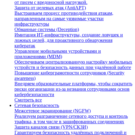
от писем с вредоносной нагрузкой.
Защита от целевых атак (AntiAPT)
Выстраиваем процесс противодействия атакам,
направленным на самые уязвимые участки
инфраструктуры
Обманные системы (Deception)
Имитация ИТ-инфраструктуры, создание ловушек и
ложных целей, для проактивного обнаружения
кибератак
Управление мобильными устройствами и
приложениями (MDM)
Обеспечиваем централизованную настройку мобильных
устройств и безопасность данных при удалённой работе
Повышение киберграмотности сотрудников (Security
awareness)
Внедряем образовательные платформы, чтобы сократить
риски организации из-за незнания сотрудниками основ
кибербезопасности
Смотреть все
Сетевая безопасность
Межсетевое экранирование (NGFW)
Реализуем разграничение сетевого доступа и контроль
трафика, в том числе в зашифрованных соединениях
Защита каналов связи (VPN/СКЗИ)
Гарантируем безопасность удалённых подключений и