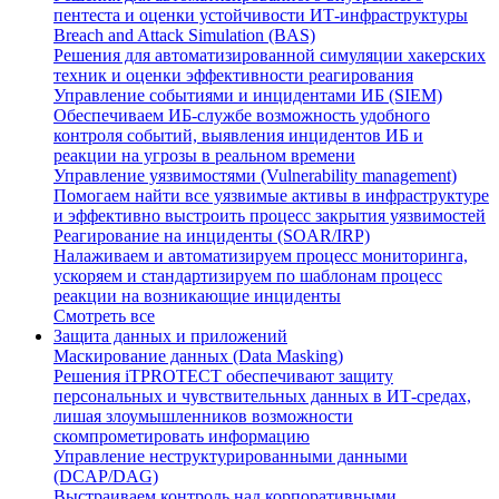
пентеста и оценки устойчивости ИТ-инфраструктуры
Breach and Attack Simulation (BAS)
Решения для автоматизированной симуляции хакерских
техник и оценки эффективности реагирования
Управление событиями и инцидентами ИБ (SIEM)
Обеспечиваем ИБ-службе возможность удобного
контроля событий, выявления инцидентов ИБ и
реакции на угрозы в реальном времени
Управление уязвимостями (Vulnerability management)
Помогаем найти все уязвимые активы в инфраструктуре
и эффективно выстроить процесс закрытия уязвимостей
Реагирование на инциденты (SOAR/IRP)
Налаживаем и автоматизируем процесс мониторинга,
ускоряем и стандартизируем по шаблонам процесс
реакции на возникающие инциденты
Смотреть все
Защита данных и приложений
Маскирование данных (Data Masking)
Решения iTPROTECT обеспечивают защиту
персональных и чувствительных данных в ИТ-средах,
лишая злоумышленников возможности
скомпрометировать информацию
Управление неструктурированными данными
(DCAP/DAG)
Выстраиваем контроль над корпоративными