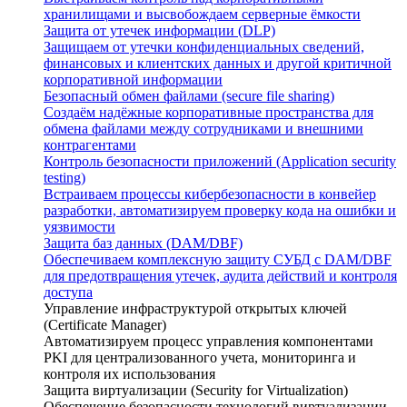
хранилищами и высвобождаем серверные ёмкости
Защита от утечек информации (DLP)
Защищаем от утечки конфиденциальных сведений,
финансовых и клиентских данных и другой критичной
корпоративной информации
Безопасный обмен файлами (secure file sharing)
Создаём надёжные корпоративные пространства для
обмена файлами между сотрудниками и внешними
контрагентами
Контроль безопасности приложений (Application security
testing)
Встраиваем процессы кибербезопасности в конвейер
разработки, автоматизируем проверку кода на ошибки и
уязвимости
Защита баз данных (DAM/DBF)
Обеспечиваем комплексную защиту СУБД с DAM/DBF
для предотвращения утечек, аудита действий и контроля
доступа
Управление инфраструктурой открытых ключей
(Certificate Manager)
Автоматизируем процесс управления компонентами
PKI для централизованного учета, мониторинга и
контроля их использования
Защита виртуализации (Security for Virtualization)
Обеспечение безопасности технологий виртуализации