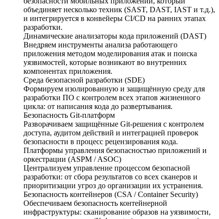
безопасности мобильных приложений, который
объединяет несколько техник (SAST, DAST, IAST и т.д.),
и интегрируется в конвейеры CI/CD на ранних этапах
разработки.
Динамические анализаторы кода приложений (DAST)
Внедряем инструменты анализа работающего
приложения методом моделирования атак и поиска
уязвимостей, которые возникают во внутренних
компонентах приложения.
Среда безопасной разработки (SDE)
Формируем изолированную и защищённую среду для
разработки ПО с контролем всех этапов жизненного
цикла: от написания кода до развертывания.
Безопасность Git-платформ
Разворачиваем защищённые Git-решения с контролем
доступа, аудитом действий и интеграцией проверок
безопасности в процесс рецензирования кода.
Платформы управления безопасностью приложений и
оркестрации (ASPM / ASOC)
Централизуем управление процессом безопасной
разработки: от сбора результатов со всех сканеров и
приоритизации угроз до организации их устранения.
Безопасность контейнеров (CSA / Container Security)
Обеспечиваем безопасность контейнерной
инфраструктуры: сканирование образов на уязвимости,