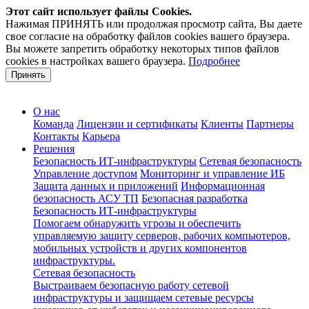
Этот сайт использует файлы Cookies.
Нажимая ПРИНЯТЬ или продолжая просмотр сайта, Вы даете
свое согласие на обработку файлов cookies вашего браузера.
Вы можете запретить обработку некоторых типов файлов
cookies в настройках вашего браузера.
Подробнее
Принять
О нас
Команда
Лицензии и сертификаты
Клиенты
Партнеры
Контакты
Карьера
Решения
Безопасность ИТ-инфраструктуры
Сетевая безопасность
Управление доступом
Мониторинг и управление ИБ
Защита данных и приложений
Информационная
безопасность АСУ ТП
Безопасная разработка
Безопасность ИТ-инфраструктуры
Помогаем обнаружить угрозы и обеспечить
управляемую защиту серверов, рабочих компьютеров,
мобильных устройств и других компонентов
инфраструктуры.
Сетевая безопасность
Выстраиваем безопасную работу сетевой
инфраструктуры и защищаем сетевые ресурсы