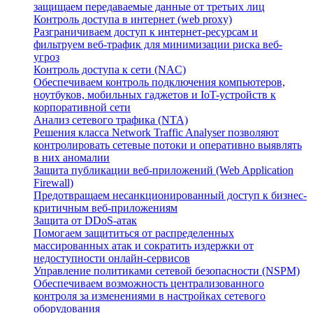
защищаем передаваемые данные от третьих лиц
Контроль доступа в интернет (web proxy)
Разграничиваем доступ к интернет-ресурсам и
фильтруем веб-трафик для минимизации риска веб-
угроз
Контроль доступа к сети (NAC)
Обеспечиваем контроль подключения компьютеров,
ноутбуков, мобильных гаджетов и IoT-устройств к
корпоративной сети
Анализ сетевого трафика (NTA)
Решения класса Network Traffic Analyser позволяют
контролировать сетевые потоки и оперативно выявлять
в них аномалии
Защита публикации веб-приложений (Web Application
Firewall)
Предотвращаем несанкционированный доступ к бизнес-
критичным веб-приложениям
Защита от DDoS-атак
Помогаем защититься от распределенных
массированных атак и сократить издержки от
недоступности онлайн-сервисов
Управление политиками сетевой безопасности (NSPM)
Обеспечиваем возможность централизованного
контроля за изменениями в настройках сетевого
оборудования