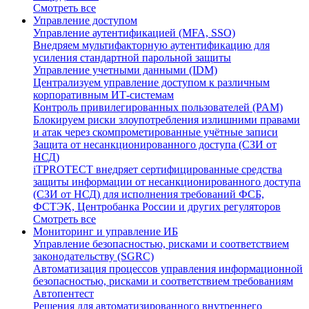
Смотреть все
Управление доступом
Управление аутентификацией (MFA, SSO)
Внедряем мультифакторную аутентификацию для
усиления стандартной парольной защиты
Управление учетными данными (IDM)
Централизуем управление доступом к различным
корпоративным ИТ-системам
Контроль привилегированных пользователей (PAM)
Блокируем риски злоупотребления излишними правами
и атак через скомпрометированные учётные записи
Защита от несанкционированного доступа (СЗИ от
НСД)
iTPROTECT внедряет сертифицированные средства
защиты информации от несанкционированного доступа
(СЗИ от НСД) для исполнения требований ФСБ,
ФСТЭК, Центробанка России и других регуляторов
Смотреть все
Мониторинг и управление ИБ
Управление безопасностью, рисками и соответствием
законодательству (SGRC)
Автоматизация процессов управления информационной
безопасностью, рисками и соответствием требованиям
Автопентест
Решения для автоматизированного внутреннего