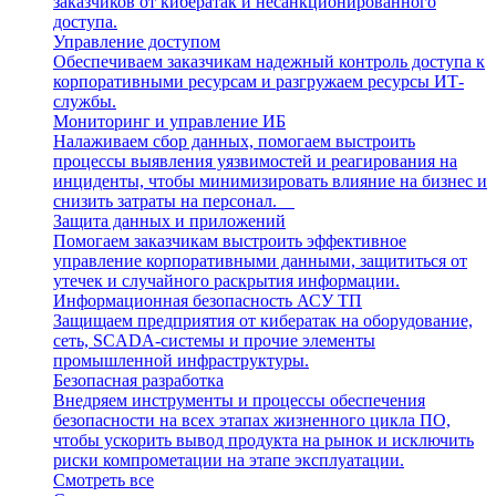
заказчиков от кибератак и несанкционированного
доступа.
Управление доступом
Обеспечиваем заказчикам надежный контроль доступа к
корпоративными ресурсам и разгружаем ресурсы ИТ-
службы.
Мониторинг и управление ИБ
Налаживаем сбор данных, помогаем выстроить
процессы выявления уязвимостей и реагирования на
инциденты, чтобы минимизировать влияние на бизнес и
снизить затраты на персонал.
Защита данных и приложений
Помогаем заказчикам выстроить эффективное
управление корпоративными данными, защититься от
утечек и случайного раскрытия информации.
Информационная безопасность АСУ ТП
Защищаем предприятия от кибератак на оборудование,
сеть, SCADA-системы и прочие элементы
промышленной инфраструктуры.
Безопасная разработка
Внедряем инструменты и процессы обеспечения
безопасности на всех этапах жизненного цикла ПО,
чтобы ускорить вывод продукта на рынок и исключить
риски компрометации на этапе эксплуатации.
Смотреть все