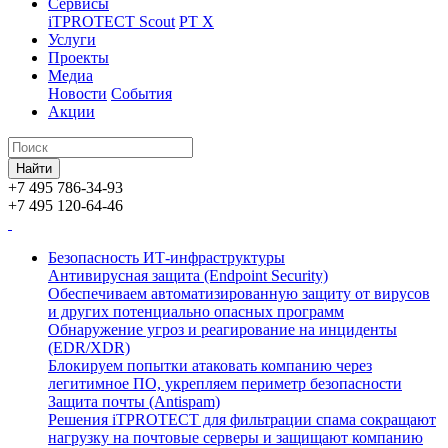
Сервисы
iTPROTECT Scout
PT X
Услуги
Проекты
Медиа
Новости
События
Акции
+7 495 786-34-93
+7 495 120-64-46
Безопасность ИТ-инфраструктуры
Антивирусная защита (Endpoint Security)
Обеспечиваем автоматизированную защиту от вирусов
и других потенциально опасных программ
Обнаружение угроз и реагирование на инциденты
(EDR/XDR)
Блокируем попытки атаковать компанию через
легитимное ПО, укрепляем периметр безопасности
Защита почты (Antispam)
Решения iTPROTECT для фильтрации спама сокращают
нагрузку на почтовые серверы и защищают компанию